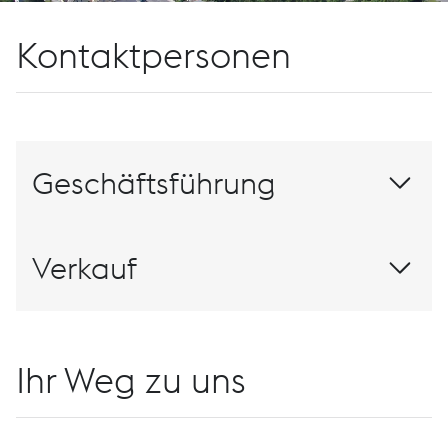
Kontaktpersonen
Geschäftsführung
Verkauf
Christian Auer
Ihr Weg zu uns
Position:
Telefon: +43 50304 40 26300
Leitung: Tooling
+43 50304 40 26300